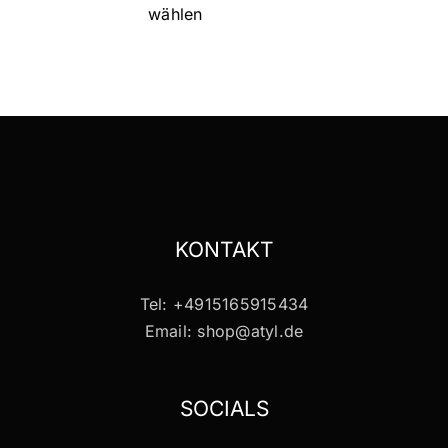
wählen
Produkt
weist
mehrere
Varianten
auf.
Die
Optionen
können
auf
KONTAKT
der
Produktseite
Tel: +4915165915434
gewählt
Email: shop@atyl.de
werden
SOCIALS