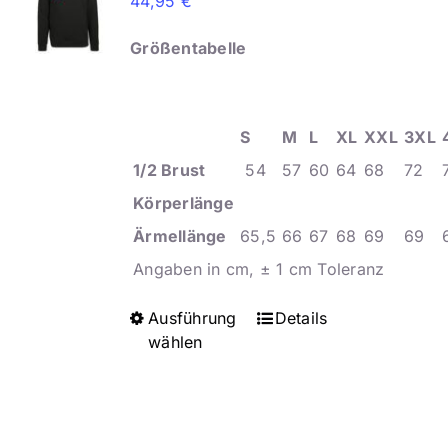
44,95
€
Größentabelle
S
M
L
XL
XXL
3XL
1/2 Brust
54
57
60
64
68
72
Körperlänge
Ärmellänge
65,5
66
67
68
69
69
Angaben in cm, ± 1 cm Toleranz
Ausführung
Dieses
Details
wählen
Produkt
weist
mehrere
Varianten