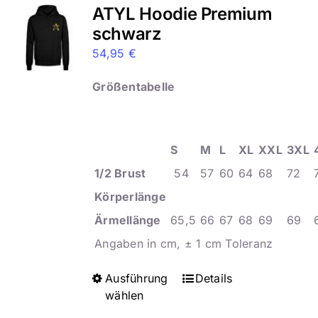
auf.
ATYL Hoodie Premium
Die
schwarz
Optionen
54,95
€
können
auf
Größentabelle
der
Produktseite
gewählt
S
M
L
XL
XXL
3XL
werden
1/2 Brust
54
57
60
64
68
72
Körperlänge
Ärmellänge
65,5
66
67
68
69
69
Angaben in cm, ± 1 cm Toleranz
Ausführung
Dieses
Details
wählen
Produkt
weist