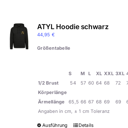
mehrere
Varianten
auf.
ATYL Hoodie schwarz
Die
44,95
€
Optionen
können
Größentabelle
auf
der
Produktseite
S
M
L
XL
XXL
3XL
gewählt
1/2 Brust
54
57
60
64
68
72
werden
Körperlänge
Ärmellänge
65,5
66
67
68
69
69
Angaben in cm, ± 1 cm Toleranz
Ausführung
Dieses
Details