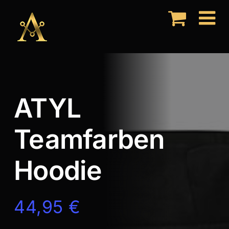
Zum
Inhalt
springen
ATYL
Teamfarben
Hoodie
44,95
€