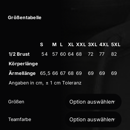
Größentabelle
S
M
L
XL
XXL
3XL
4XL
5XL
1/2 Brust
54
57
60
64
68
72
77
82
Körperlänge
Ärmellänge
65,5
66
67
68
69
69
69
69
Angaben in cm, ± 1 cm Toleranz
Größen

Teamfarbe
