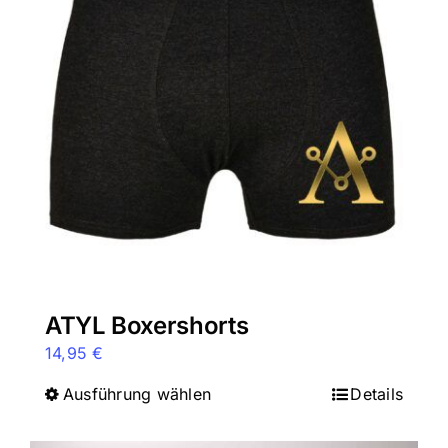
Die
Optionen
können
auf
der
Produktseite
gewählt
werden
ATYL Boxershorts
14,95
€
Ausführung wählen
Dieses
Details
Produkt