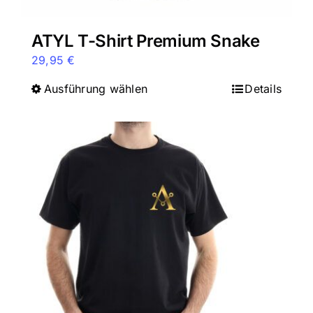
ATYL T-Shirt Premium Snake
29,95
€
Ausführung wählen
Dieses
Details
Produkt
weist
mehrere
Varianten
auf.
Die
Optionen
können
auf
der
Produktseite