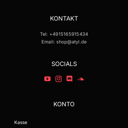
Die
Optionen
KONTAKT
können
auf
Tel: +4915165915434
der
Email: shop@atyl.de
Produktseite
gewählt
werden
SOCIALS
KONTO
Kasse