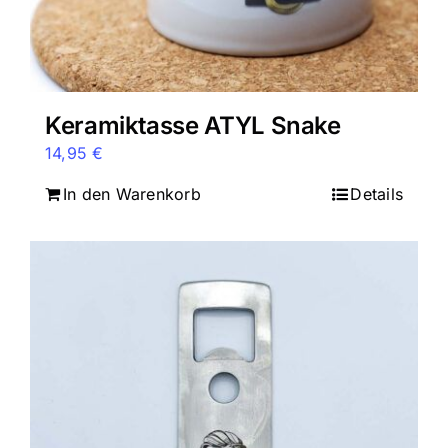
werden
Keramiktasse ATYL Snake
14,95
€
In den Warenkorb
Details