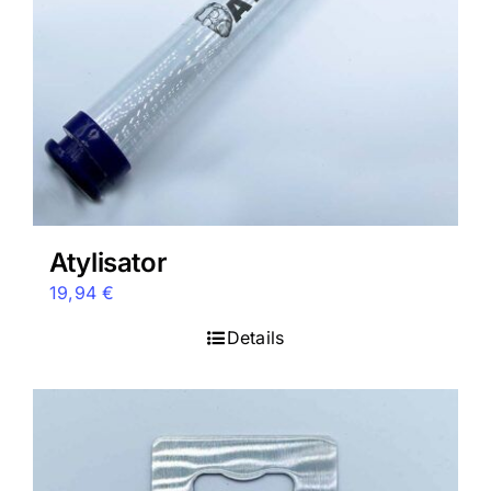
auf
der
Produktseite
gewählt
werden
Atylisator
19,94
€
Details