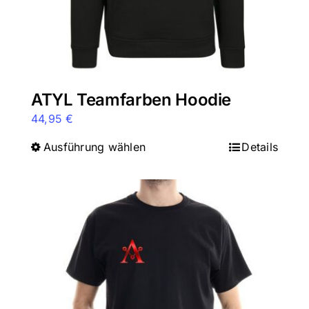
gewählt
werden
ATYL Teamfarben Hoodie
44,95
€
Ausführung wählen
Dieses
Details
Produkt
weist
mehrere
Varianten
auf.
Die
Optionen
können