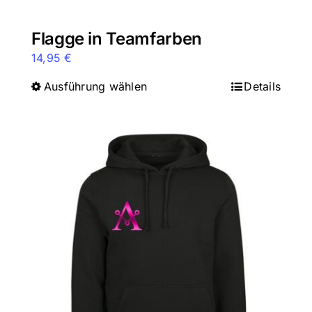
Flagge in Teamfarben
14,95
€
Ausführung wählen
Dieses
Details
Produkt
weist
mehrere
Varianten
auf.
Die
Optionen
können
auf
der
Produktseite