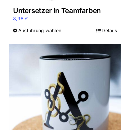
Untersetzer in Teamfarben
8,98
€
Ausführung wählen
Dieses
Details
Produkt
weist
mehrere
Varianten
auf.
Die
Optionen
können
auf
der
Produktseite
gewählt