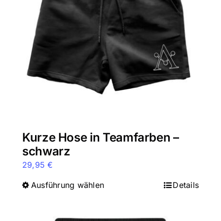
Kurze Hose in Teamfarben –
schwarz
29,95
€
Ausführung wählen
Dieses
Details
Produkt
weist