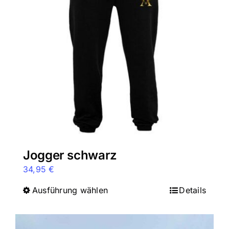
Jogger schwarz
34,95
€
Ausführung wählen
Dieses
Details
Produkt
weist