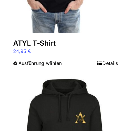
gewählt
werden
ATYL T-Shirt
24,95
€
Ausführung wählen
Dieses
Details
Produkt
weist
mehrere
Varianten
auf.
Die
Optionen
können