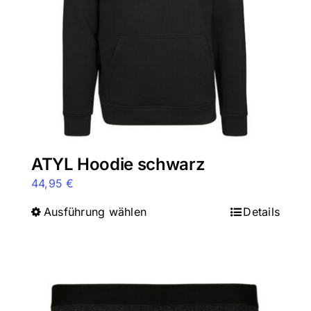
auf
der
Produktseite
gewählt
werden
ATYL Hoodie schwarz
44,95
€
Ausführung wählen
Dieses
Details
Produkt
weist
mehrere
Varianten
auf.