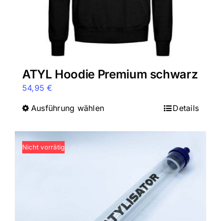
gewählt
werden
ATYL Hoodie Premium schwarz
54,95
€
Ausführung wählen
Dieses
Details
Produkt
weist
Nicht vorrätig
mehrere
Varianten
auf.
Die
Optionen
können