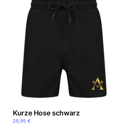
mehrere
Varianten
auf.
Die
Optionen
können
auf
der
Produktseite
gewählt
werden
Kurze Hose schwarz
29,95
€