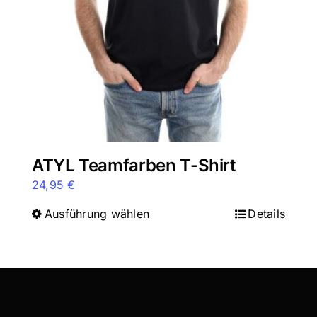
auf
der
Produktseite
gewählt
werden
ATYL Teamfarben T-Shirt
24,95
€
Ausführung wählen
Dieses
Details
Produkt
weist
mehrere
Varianten
auf.